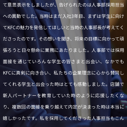
て意思表示をしましたが、告げられたのは人事部採用担当
への異動でした。当時はまだ入社3年目、まずは学生に向け
てKFCの魅力を発信してほしいと当時の人事部長が考えてく
ださったのです。その想いを聞き、将来の目標に向かって頑
張ろうと日々懸命に業務にあたりました。人事部では採用
面接を通じていろんな学生の皆さまと出会い、なかでも
KFCに真剣に向き合い、私たちの企業理念に心から賛同し
てくれる学生と出会った時はとても感動しました。店舗で
新人パートナーを教育していた時のように応援したくな
り、複数回の面接を乗り越えて内定が決まった時は本当に
嬉しかったです。私を採用してくださった人事担当もこん