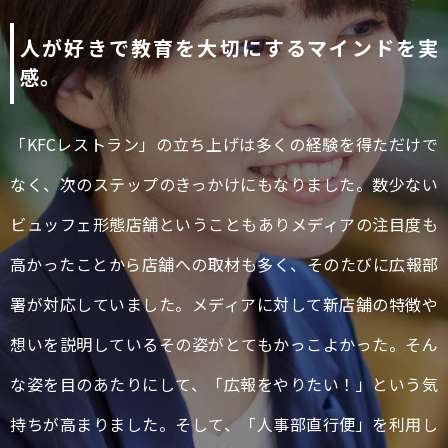
人が好きで教育を大切にするマインドを実
感。
「KFCレストラン」の立ち上げは多くの経験を得ただけで
なく、次のステップのきっかけにもなりました。数少ない
ビュッフェ形態店舗ということもありメディアの注目度も
高かったことから店舗への取材も多く、そのたびに広報部
署が対応していました。メディアに対して新店舗の特徴や
想いを説明しているその姿がとてもかっこよかった。そん
な姿を目のあたりにして、「広報をやりたい！」という気
持ちが高まりました。そして、「人事部直行便」を利用し